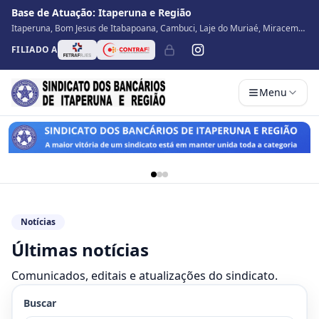
Base de Atuação:
Itaperuna e Região
Itaperuna, Bom Jesus de Itabapoana, Cambuci, Laje do Muriaé, Miracema,
Natividade, Porciúncula, São José de Ubá, Santo Antônio de Pádua, Varre
FILIADO A
Sai
Menu
Notícias
Últimas notícias
Comunicados, editais e atualizações do sindicato.
Buscar