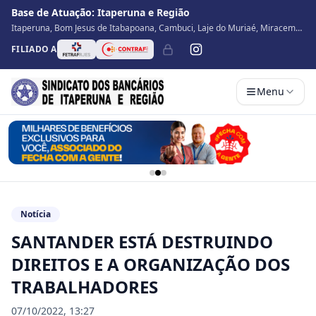
Base de Atuação:
Itaperuna e Região
Itaperuna, Bom Jesus de Itabapoana, Cambuci, Laje do Muriaé, Miracema,
Natividade, Porciúncula, São José de Ubá, Santo Antônio de Pádua, Varre
FILIADO A
Sai
Menu
Notícia
SANTANDER ESTÁ DESTRUINDO
DIREITOS E A ORGANIZAÇÃO DOS
TRABALHADORES
07/10/2022, 13:27