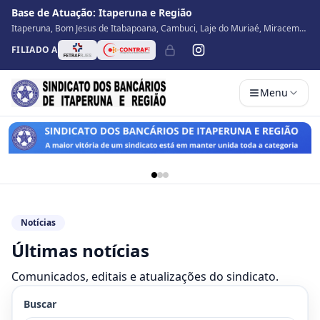
Base de Atuação:
Itaperuna e Região
Itaperuna, Bom Jesus de Itabapoana, Cambuci, Laje do Muriaé, Miracema,
Natividade, Porciúncula, São José de Ubá, Santo Antônio de Pádua, Varre
FILIADO A
Sai
Menu
Notícias
Últimas notícias
Comunicados, editais e atualizações do sindicato.
Buscar