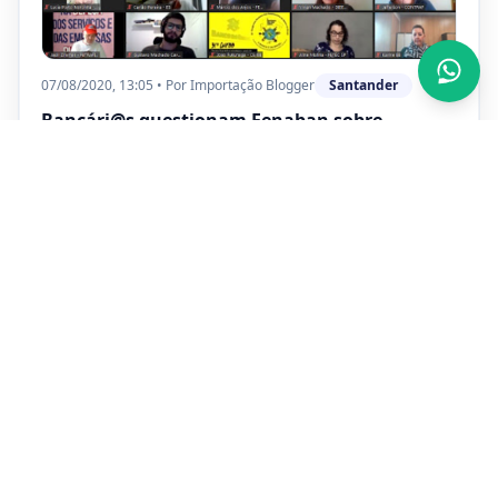
07/08/2020, 13:05
•
Por
Importação Blogger
Santander
Bancári@s questionam Fenaban sobre
demissões e fechamento das agências
Segunda rodada de negociações da Campanha
Nacional teve o emprego como tema de debates Max
Bezerra, Secretário Geral da FETRAF RJ/ES, representou
a entidade e seus sindicatos filiados na negociação …