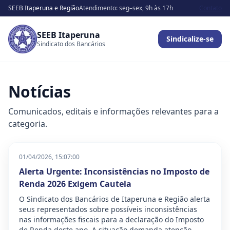
SEEB Itaperuna e Região
Atendimento: seg–sex, 9h às 17h
Contato
SEEB Itaperuna
Sindicalize-se
Sindicato dos Bancários
Notícias
Comunicados, editais e informações relevantes para a
categoria.
01/04/2026, 15:07:00
Alerta Urgente: Inconsistências no Imposto de
Renda 2026 Exigem Cautela
O Sindicato dos Bancários de Itaperuna e Região alerta
seus representados sobre possíveis inconsistências
nas informações fiscais para a declaração do Imposto
de Renda deste ano. A situação demanda atenção