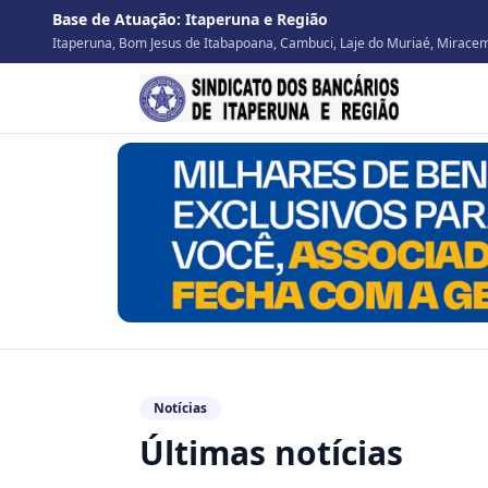
Base de Atuação:
Itaperuna e Região
Itaperuna, Bom Jesus de Itabapoana, Cambuci, Laje do Muriaé, Miracema
Notícias
Últimas notícias