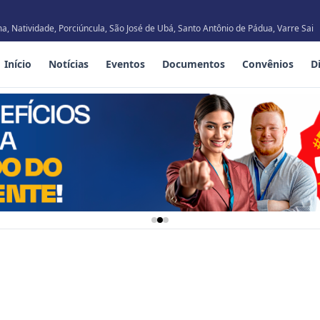
, Natividade, Porciúncula, São José de Ubá, Santo Antônio de Pádua, Varre Sai
Início
Notícias
Eventos
Documentos
Convênios
D