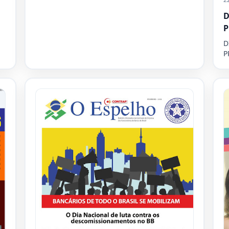
D
P
D
P