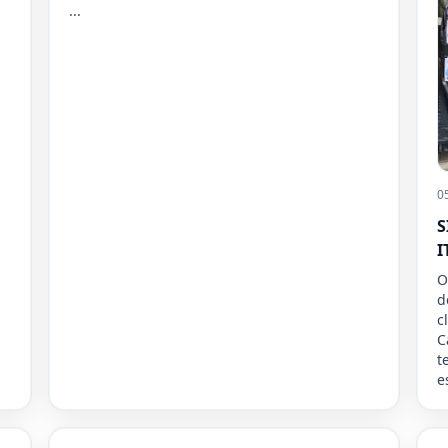
...
0
S
I
O
d
c
C
t
e