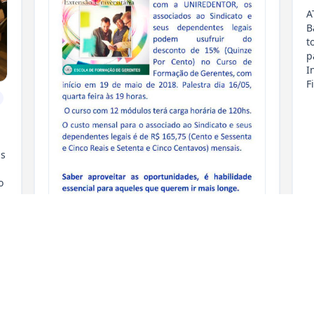
A
B
t
p
I
F
as
o
14/05/2018, 22:35
•
Por
Importação Blogger
Geral
CONVÊNIO COM A UNIREDENTOR -
ESCOLA DE FORMAÇÃO DE GERENTES