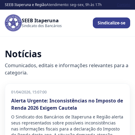
SEEB Itaperuna e Região
Atendimento: seg–sex, 9h às 17h
Contato
SEEB Itaperuna
Sindicalize-se
Sindicato dos Bancários
Notícias
Comunicados, editais e informações relevantes para a
categoria.
01/04/2026, 15:07:00
Alerta Urgente: Inconsistências no Imposto de
Renda 2026 Exigem Cautela
O Sindicato dos Bancários de Itaperuna e Região alerta
seus representados sobre possíveis inconsistências
nas informações fiscais para a declaração do Imposto
de Renda deste ano. A situação demanda atenção