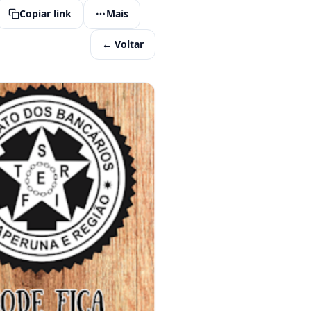
Copiar link
Mais
← Voltar