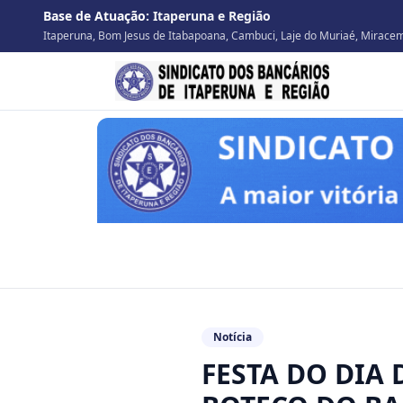
Base de Atuação:
Itaperuna e Região
Itaperuna, Bom Jesus de Itabapoana, Cambuci, Laje do Muriaé, Miracema
Notícia
FESTA DO DIA 