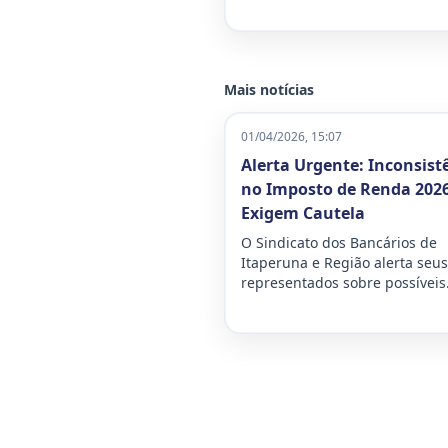
Mais notícias
01/04/2026, 15:07
Alerta Urgente: Inconsist
no Imposto de Renda 202
Exigem Cautela
O Sindicato dos Bancários de
Itaperuna e Região alerta seus
representados sobre possíveis
inconsistências nas informaçõ
fiscais para a declaração do I
de Renda deste ano. A situaçã
demanda atenção redobrada 
evitar problemas com a Receit
Federal, especialmente a temi
malha fina.