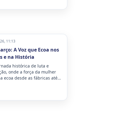
26, 11:13
arço: A Voz que Ecoa nos
 e na História
nada histórica de luta e
ção, onde a força da mulher
a ecoa desde as fábricas até
ões financeiros, redefinindo
s, enfrentando a dupla jornada
ando o futuro da sociedade
abalável determinação.