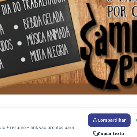
Compartilhar
ulo + resumo + link vão prontos para
Copiar texto