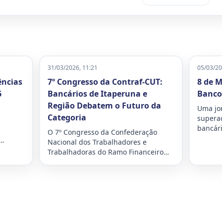
31/03/2026, 11:21
05/03/20
ências
7º Congresso da Contraf-CUT:
8 de M
6
Bancários de Itaperuna e
Bancos
Região Debatem o Futuro da
Uma jor
Categoria
supera
bancári
O 7º Congresso da Confederação
os balc
Nacional dos Trabalhadores e
direito
es
Trabalhadoras do Ramo Financeiro
e mold
mposto
(Contraf-CUT), realizado no Guarujá
com in
o
(SP), reuniu delegados e delegadas
para
de todo o país para debater os
a
desafios e traçar os planos de luta
da
para o futuro da categoria bancária.
O evento, que ocorreu entre os dias
27 e 29 de março de 2026, teve como