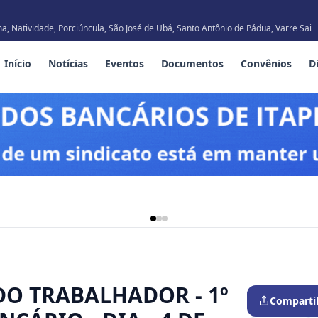
, Natividade, Porciúncula, São José de Ubá, Santo Antônio de Pádua, Varre Sai
Início
Notícias
Eventos
Documentos
Convênios
D
DO TRABALHADOR - 1º
Comparti