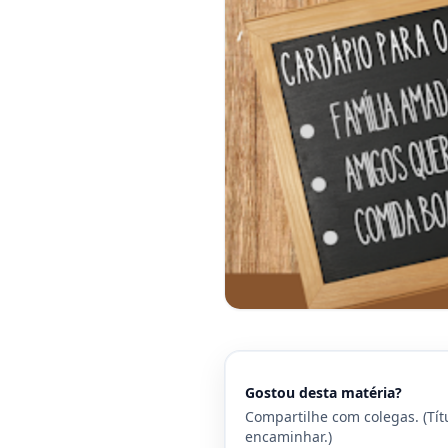
Gostou desta matéria?
Compartilhe com colegas. (Tít
encaminhar.)