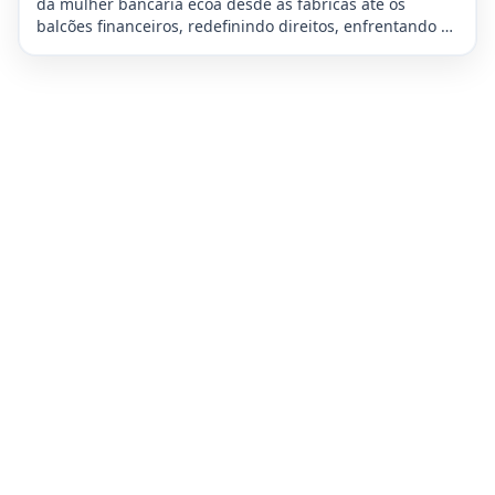
da mulher bancária ecoa desde as fábricas até os
balcões financeiros, redefinindo direitos, enfrentando a
dupla jornada e moldando o futuro da sociedade com
inabalável determinação.