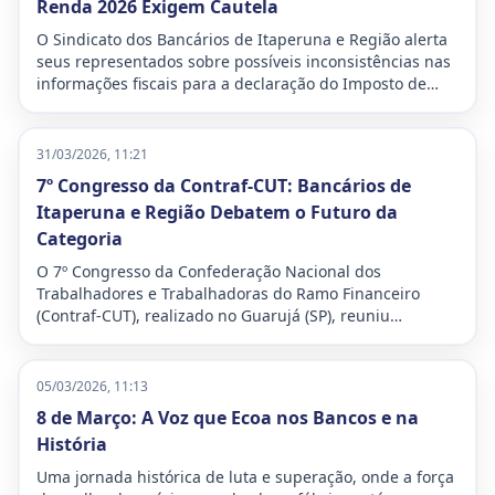
Renda 2026 Exigem Cautela
O Sindicato dos Bancários de Itaperuna e Região alerta
seus representados sobre possíveis inconsistências nas
informações fiscais para a declaração do Imposto de
Renda deste ano. A situação demanda atenção
redobrada para evitar problemas com a Receita Federal,
especialmente a temida malha fina.
31/03/2026, 11:21
7º Congresso da Contraf-CUT: Bancários de
Itaperuna e Região Debatem o Futuro da
Categoria
O 7º Congresso da Confederação Nacional dos
Trabalhadores e Trabalhadoras do Ramo Financeiro
(Contraf-CUT), realizado no Guarujá (SP), reuniu
delegados e delegadas de todo o país para debater os
desafios e traçar os planos de luta para o futuro da
categoria bancária. O evento, que ocorreu entre os dias
05/03/2026, 11:13
27 e 29 de março de 2026, teve como lema “Organizar,
8 de Março: A Voz que Ecoa nos Bancos e na
defender e avançar: o futuro é nosso!”
História
Uma jornada histórica de luta e superação, onde a força