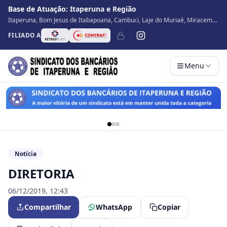
Base de Atuação:
Itaperuna e Região
Itaperuna, Bom Jesus de Itabapoana, Cambuci, Laje do Muriaé, Miracema,
Natividade, Porciúncula, São José de Ubá, Santo Antônio de Pádua, Varre
FILIADO A
Sai
Menu
Notícia
DIRETORIA
06/12/2019, 12:43
Compartilhar
WhatsApp
Copiar