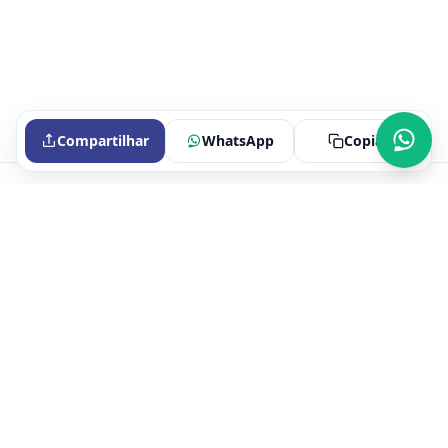
Compartilhar
WhatsApp
Copiar
Portal oficial do Sindicato dos Bancários de Itaperuna e Região.
Fale conosco
Endereço e CNPJ
CNPJ
29.645.447/0001-08
Endereço
Avenida Cardoso Moreira, 193 salas 223 e 234, Centro,
Itaperuna, RJ, 28300-000