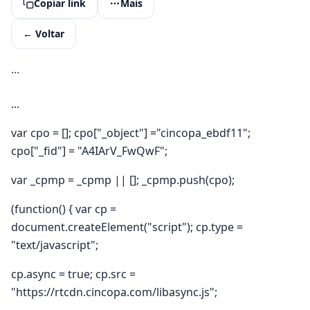
Copiar link
Mais
← Voltar
...
...
var cpo = []; cpo["_object"] ="cincopa_ebdf11";
cpo["_fid"] = "A4IArV_FwQwF";
var _cpmp = _cpmp || []; _cpmp.push(cpo);
(function() { var cp =
document.createElement("script"); cp.type =
"text/javascript";
cp.async = true; cp.src =
"https://rtcdn.cincopa.com/libasync.js";