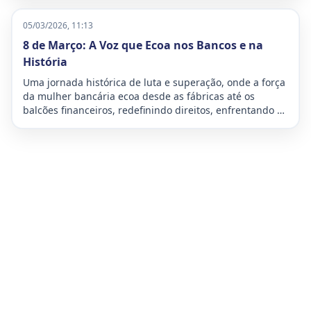
desafios e traçar os planos de luta para o futuro da
categoria bancária. O evento, que ocorreu entre os dias
05/03/2026, 11:13
27 e 29 de março de 2026, teve como lema “Organizar,
8 de Março: A Voz que Ecoa nos Bancos e na
defender e avançar: o futuro é nosso!”
História
Uma jornada histórica de luta e superação, onde a força
da mulher bancária ecoa desde as fábricas até os
balcões financeiros, redefinindo direitos, enfrentando a
dupla jornada e moldando o futuro da sociedade com
inabalável determinação.