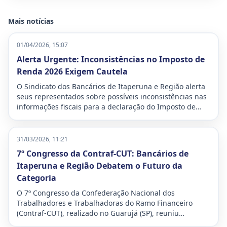
Mais notícias
01/04/2026, 15:07
Alerta Urgente: Inconsistências no Imposto de
Renda 2026 Exigem Cautela
O Sindicato dos Bancários de Itaperuna e Região alerta
seus representados sobre possíveis inconsistências nas
informações fiscais para a declaração do Imposto de
Renda deste ano. A situação demanda atenção
redobrada para evitar problemas com a Receita Federal,
especialmente a temida malha fina.
31/03/2026, 11:21
7º Congresso da Contraf-CUT: Bancários de
Itaperuna e Região Debatem o Futuro da
Categoria
O 7º Congresso da Confederação Nacional dos
Trabalhadores e Trabalhadoras do Ramo Financeiro
(Contraf-CUT), realizado no Guarujá (SP), reuniu
delegados e delegadas de todo o país para debater os