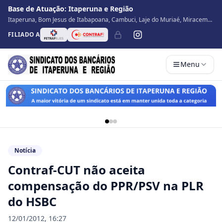
Base de Atuação:
Itaperuna e Região
Itaperuna, Bom Jesus de Itabapoana, Cambuci, Laje do Muriaé, Miracema,
Natividade, Porciúncula, São José de Ubá, Santo Antônio de Pádua, Varre
FILIADO A
Sai
Menu
Notícia
Contraf-CUT não aceita
compensação do PPR/PSV na PLR
do HSBC
12/01/2012, 16:27