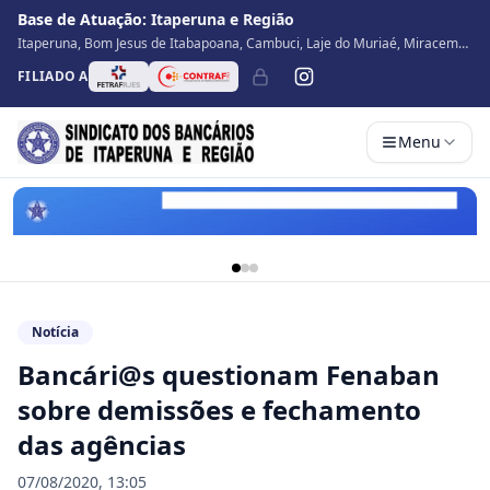
Base de Atuação:
Itaperuna e Região
Itaperuna, Bom Jesus de Itabapoana, Cambuci, Laje do Muriaé, Miracema,
Natividade, Porciúncula, São José de Ubá, Santo Antônio de Pádua, Varre
FILIADO A
Sai
Menu
Notícia
Bancári@s questionam Fenaban
sobre demissões e fechamento
das agências
07/08/2020, 13:05