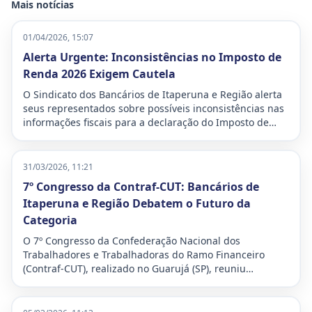
Mais notícias
01/04/2026, 15:07
Alerta Urgente: Inconsistências no Imposto de
Renda 2026 Exigem Cautela
O Sindicato dos Bancários de Itaperuna e Região alerta
seus representados sobre possíveis inconsistências nas
informações fiscais para a declaração do Imposto de
Renda deste ano. A situação demanda atenção
redobrada para evitar problemas com a Receita Federal,
especialmente a temida malha fina.
31/03/2026, 11:21
7º Congresso da Contraf-CUT: Bancários de
Itaperuna e Região Debatem o Futuro da
Categoria
O 7º Congresso da Confederação Nacional dos
Trabalhadores e Trabalhadoras do Ramo Financeiro
(Contraf-CUT), realizado no Guarujá (SP), reuniu
delegados e delegadas de todo o país para debater os
desafios e traçar os planos de luta para o futuro da
categoria bancária. O evento, que ocorreu entre os dias