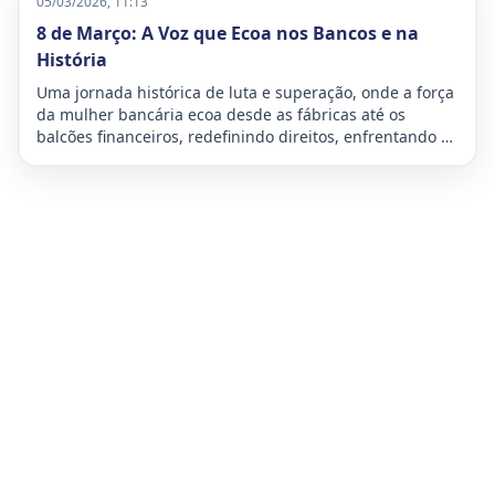
05/03/2026, 11:13
27 e 29 de março de 2026, teve como lema “Organizar,
8 de Março: A Voz que Ecoa nos Bancos e na
defender e avançar: o futuro é nosso!”
História
Uma jornada histórica de luta e superação, onde a força
da mulher bancária ecoa desde as fábricas até os
balcões financeiros, redefinindo direitos, enfrentando a
dupla jornada e moldando o futuro da sociedade com
inabalável determinação.