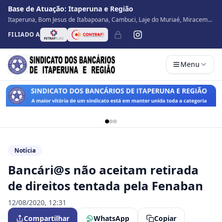
Base de Atuação:
Itaperuna e Região
Itaperuna, Bom Jesus de Itabapoana, Cambuci, Laje do Muriaé, Miracema,
Natividade, Porciúncula, São José de Ubá, Santo Antônio de Pádua, Varre
FILIADO A
Sai
Menu
Notícia
Bancári@s não aceitam retirada
de direitos tentada pela Fenaban
12/08/2020, 12:31
Compartilhar
WhatsApp
Copiar