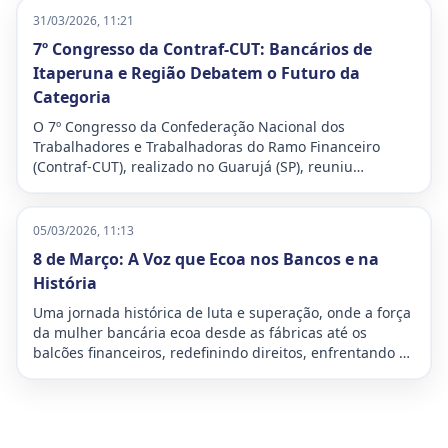
especialmente a temida malha fina.
31/03/2026, 11:21
7º Congresso da Contraf-CUT: Bancários de
Itaperuna e Região Debatem o Futuro da
Categoria
O 7º Congresso da Confederação Nacional dos
Trabalhadores e Trabalhadoras do Ramo Financeiro
(Contraf-CUT), realizado no Guarujá (SP), reuniu
delegados e delegadas de todo o país para debater os
desafios e traçar os planos de luta para o futuro da
categoria bancária. O evento, que ocorreu entre os dias
05/03/2026, 11:13
27 e 29 de março de 2026, teve como lema “Organizar,
8 de Março: A Voz que Ecoa nos Bancos e na
defender e avançar: o futuro é nosso!”
História
Uma jornada histórica de luta e superação, onde a força
da mulher bancária ecoa desde as fábricas até os
balcões financeiros, redefinindo direitos, enfrentando a
dupla jornada e moldando o futuro da sociedade com
inabalável determinação.