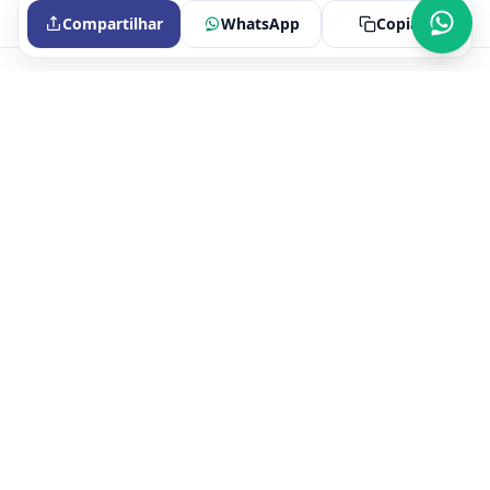
Compartilhar
WhatsApp
Copiar
Portal oficial do Sindicato dos Bancários de Itaperuna e Região.
Fale conosco
Endereço e CNPJ
CNPJ
29.645.447/0001-08
Endereço
Avenida Cardoso Moreira, 193 salas 223 e 234, Centro,
Itaperuna, RJ, 28300-000
Mapa
Abrir no Maps