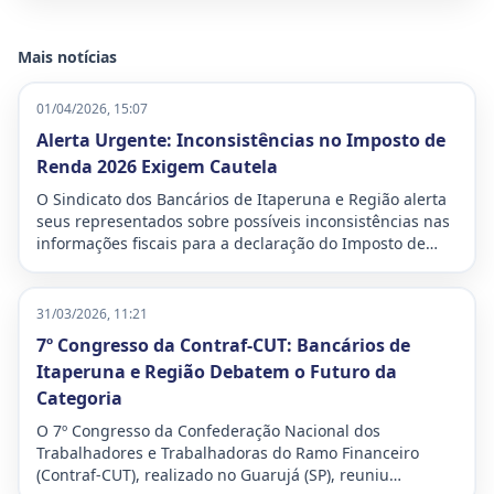
Mais notícias
01/04/2026, 15:07
Alerta Urgente: Inconsistências no Imposto de
Renda 2026 Exigem Cautela
O Sindicato dos Bancários de Itaperuna e Região alerta
seus representados sobre possíveis inconsistências nas
informações fiscais para a declaração do Imposto de
Renda deste ano. A situação demanda atenção
redobrada para evitar problemas com a Receita Federal,
especialmente a temida malha fina.
31/03/2026, 11:21
7º Congresso da Contraf-CUT: Bancários de
Itaperuna e Região Debatem o Futuro da
Categoria
O 7º Congresso da Confederação Nacional dos
Trabalhadores e Trabalhadoras do Ramo Financeiro
(Contraf-CUT), realizado no Guarujá (SP), reuniu