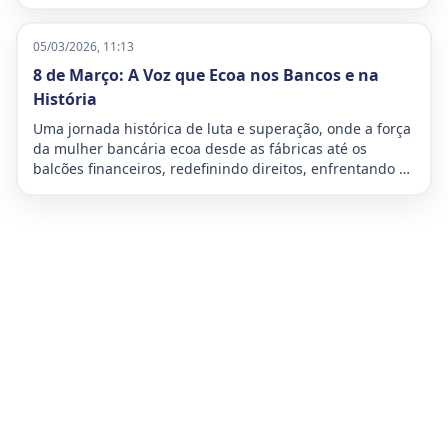
delegados e delegadas de todo o país para debater os
desafios e traçar os planos de luta para o futuro da
categoria bancária. O evento, que ocorreu entre os dias
05/03/2026, 11:13
27 e 29 de março de 2026, teve como lema “Organizar,
8 de Março: A Voz que Ecoa nos Bancos e na
defender e avançar: o futuro é nosso!”
História
Uma jornada histórica de luta e superação, onde a força
da mulher bancária ecoa desde as fábricas até os
balcões financeiros, redefinindo direitos, enfrentando a
dupla jornada e moldando o futuro da sociedade com
inabalável determinação.