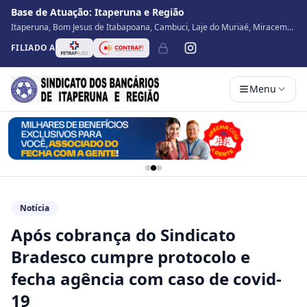
Base de Atuação:
Itaperuna e Região
Itaperuna, Bom Jesus de Itabapoana, Cambuci, Laje do Muriaé, Miracema,
Natividade, Porciúncula, São José de Ubá, Santo Antônio de Pádua, Varre
FILIADO A
Sai
Menu
Notícia
Após cobrança do Sindicato
Bradesco cumpre protocolo e
fecha agência com caso de covid-
19