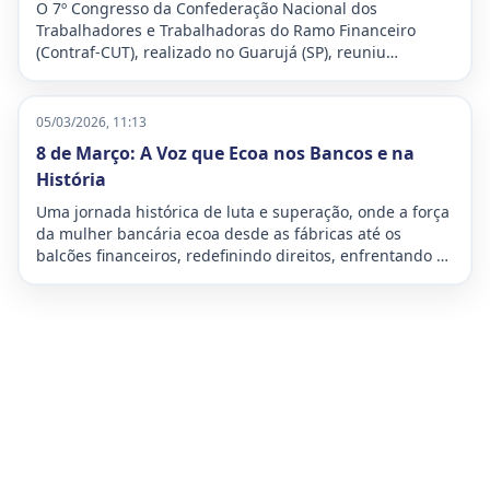
O 7º Congresso da Confederação Nacional dos
Trabalhadores e Trabalhadoras do Ramo Financeiro
(Contraf-CUT), realizado no Guarujá (SP), reuniu
delegados e delegadas de todo o país para debater os
desafios e traçar os planos de luta para o futuro da
categoria bancária. O evento, que ocorreu entre os dias
05/03/2026, 11:13
27 e 29 de março de 2026, teve como lema “Organizar,
8 de Março: A Voz que Ecoa nos Bancos e na
defender e avançar: o futuro é nosso!”
História
Uma jornada histórica de luta e superação, onde a força
da mulher bancária ecoa desde as fábricas até os
balcões financeiros, redefinindo direitos, enfrentando a
dupla jornada e moldando o futuro da sociedade com
inabalável determinação.