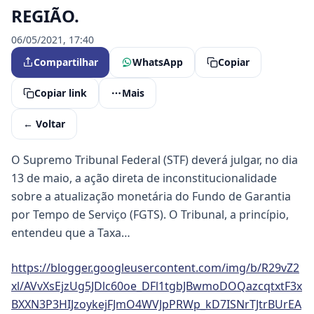
REGIÃO.
06/05/2021, 17:40
Compartilhar
WhatsApp
Copiar
Copiar link
Mais
← Voltar
O Supremo Tribunal Federal (STF) deverá julgar, no dia
13 de maio, a ação direta de inconstitucionalidade
sobre a atualização monetária do Fundo de Garantia
por Tempo de Serviço (FGTS). O Tribunal, a princípio,
entendeu que a Taxa…
https://blogger.googleusercontent.com/img/b/R29vZ2
xl/AVvXsEjzUg5JDlc60oe_DFl1tgbJBwmoDOQazcqtxtF3x
BXXN3P3HIJzoykejFJmO4WVJpPRWp_kD7ISNrTJtrBUrEA