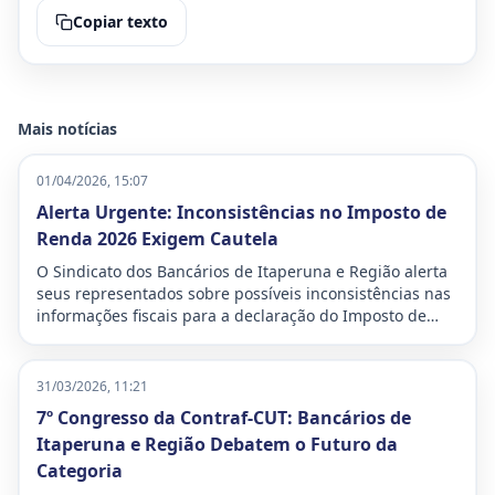
Copiar texto
Mais notícias
01/04/2026, 15:07
Alerta Urgente: Inconsistências no Imposto de
Renda 2026 Exigem Cautela
O Sindicato dos Bancários de Itaperuna e Região alerta
seus representados sobre possíveis inconsistências nas
informações fiscais para a declaração do Imposto de
Renda deste ano. A situação demanda atenção
redobrada para evitar problemas com a Receita Federal,
especialmente a temida malha fina.
31/03/2026, 11:21
7º Congresso da Contraf-CUT: Bancários de
Itaperuna e Região Debatem o Futuro da
Categoria