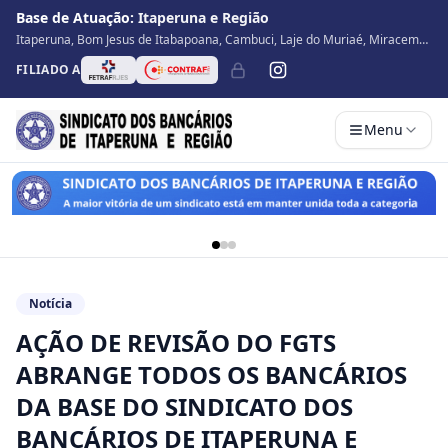
Base de Atuação:
Itaperuna e Região
Itaperuna, Bom Jesus de Itabapoana, Cambuci, Laje do Muriaé, Miracema,
Natividade, Porciúncula, São José de Ubá, Santo Antônio de Pádua, Varre
FILIADO A
Sai
Menu
Notícia
AÇÃO DE REVISÃO DO FGTS
ABRANGE TODOS OS BANCÁRIOS
DA BASE DO SINDICATO DOS
BANCÁRIOS DE ITAPERUNA E