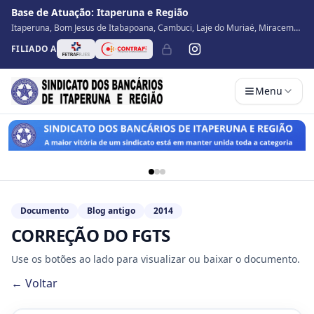
Base de Atuação:
Itaperuna e Região
Itaperuna, Bom Jesus de Itabapoana, Cambuci, Laje do Muriaé, Miracema,
Natividade, Porciúncula, São José de Ubá, Santo Antônio de Pádua, Varre
FILIADO A
Sai
Menu
Documento
Blog antigo
2014
CORREÇÃO DO FGTS
Use os botões ao lado para visualizar ou baixar o documento.
← Voltar