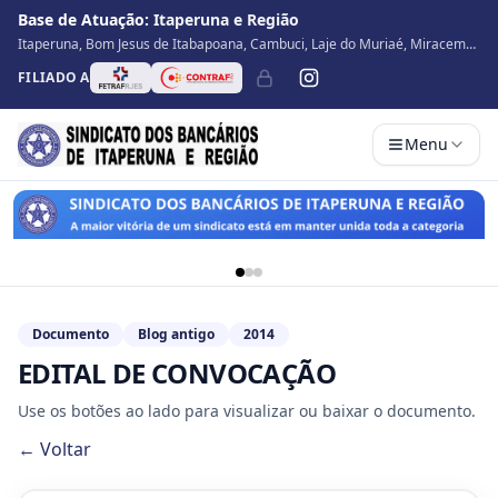
Base de Atuação:
Itaperuna e Região
Itaperuna, Bom Jesus de Itabapoana, Cambuci, Laje do Muriaé, Miracema,
Natividade, Porciúncula, São José de Ubá, Santo Antônio de Pádua, Varre
FILIADO A
Sai
Menu
Documento
Blog antigo
2014
EDITAL DE CONVOCAÇÃO
Use os botões ao lado para visualizar ou baixar o documento.
← Voltar