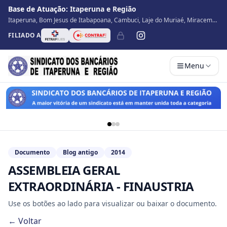
Base de Atuação:
Itaperuna e Região
Itaperuna, Bom Jesus de Itabapoana, Cambuci, Laje do Muriaé, Miracema,
Natividade, Porciúncula, São José de Ubá, Santo Antônio de Pádua, Varre
FILIADO A
Sai
Menu
Documento
Blog antigo
2014
ASSEMBLEIA GERAL
EXTRAORDINÁRIA - FINAUSTRIA
Use os botões ao lado para visualizar ou baixar o documento.
← Voltar