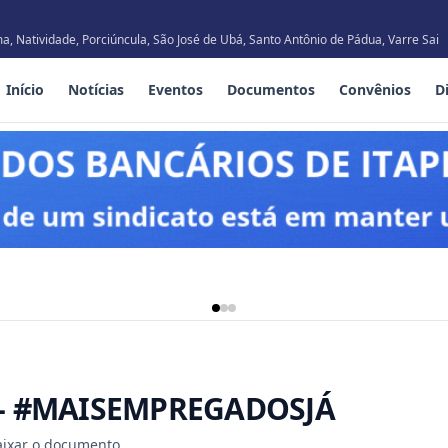
, Natividade, Porciúncula, São José de Ubá, Santo Antônio de Pádua, Varre Sai
Início
Notícias
Eventos
Documentos
Convênios
D
- #MAISEMPREGADOSJÁ
baixar o documento.