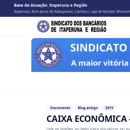
Base de Atuação:
Itaperuna e Região
Itaperuna, Bom Jesus de Itabapoana, Cambuci, Laje do Muriaé, Miracema
Documento
Blog antigo
2015
CAIXA ECONÔMICA 
Use os botões ao lado para visualizar ou 