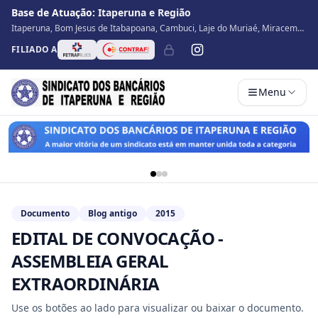
Base de Atuação:
Itaperuna e Região
Itaperuna, Bom Jesus de Itabapoana, Cambuci, Laje do Muriaé, Miracema,
Natividade, Porciúncula, São José de Ubá, Santo Antônio de Pádua, Varre
FILIADO A
Sai
Menu
Documento
Blog antigo
2015
EDITAL DE CONVOCAÇÃO -
ASSEMBLEIA GERAL
EXTRAORDINÁRIA
Use os botões ao lado para visualizar ou baixar o documento.