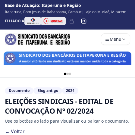
Base de Atuação:
Itaperuna e Região
Itaperuna, Bom Jesus de Itabapoana, Cambuci, Laje do Muriaé, Miracema,
Natividade, Porciúncula, São José de Ubá, Santo Antônio de Pádua, Varre
FILIADO A
Sai
Menu
Documento
Blog antigo
2024
ELEIÇÕES SINDICAIS - EDITAL DE
CONVOCAÇÃO Nº 02/2024
Use os botões ao lado para visualizar ou baixar o documento.
← Voltar