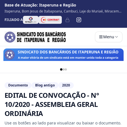
Base de Atuação:
Itaperuna e Região
Itaperuna, Bom Jesus de Itabapoana, Cambuci, Laje do Muriaé, Miracema,
Natividade, Porciúncula, São José de Ubá, Santo Antônio de Pádua, Varre
FILIADO A
Sai
Menu
Documento
Blog antigo
2020
EDITAL DE CONVOCAÇÃO - Nº
10/2020 - ASSEMBLEIA GERAL
ORDINÁRIA
Use os botões ao lado para visualizar ou baixar o documento.