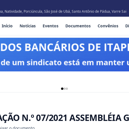
, Natividade, Porciúncula, São José de Ubá, Santo Antônio de Pádua, Varre Sai
Início
Notícias
Eventos
Documentos
Convênios
D
ÇÃO N.º 07/2021 ASSEMBLÉIA 
baixar o documento.