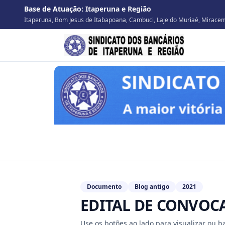
Base de Atuação:
Itaperuna e Região
Itaperuna, Bom Jesus de Itabapoana, Cambuci, Laje do Muriaé, Miracema
Documento
Blog antigo
2021
EDITAL DE CONVOCA
Use os botões ao lado para visualizar ou 